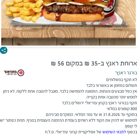
ארוחת ראנץ ב-35 ₪ במקום 56 ₪
בורגר ראנץ'
לא תקף במשלוחים
תשלום במזומן או באשראי בלבד
אין כפל מבצעים והנחות, התמונה להמחשה בלבד, מוגבל להטבה אחת ללקוח, לא ניתן
לממש יותר מהטבה אחת בקנייה.
תקף בבורגר ראנץ בקניון עזריאלי ירושלים בלבד
800 קופונים במלאי
בתוקף עד 31.8.2026 או עד גמר המלאי, המוקדם מביניהם.
​למימוש יש להזין את הקוד ללא רווחים בעמדת ההזמנה העצמית בסניף, תחת כפתור 'יש
לי קופון'.
בכפוף
לתנאי השימוש
של אפליקציית קניוני עזריאלי, ט.ל.ח