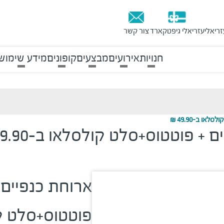
זריאלי
עזריאלי גיפטקארד
צור קשר
חנויות
אירועים
מבצעים
קופונים
מידע שימוש
פוטטוס+סלט קולסל