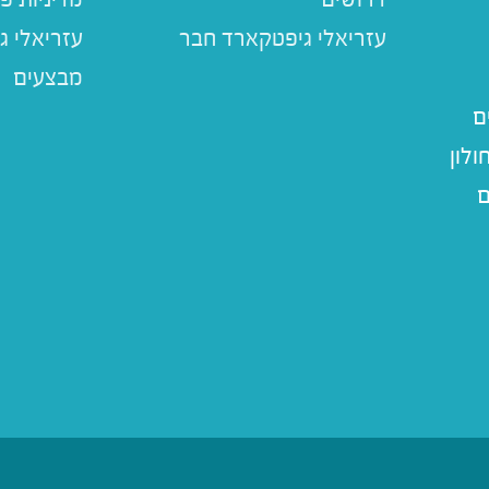
עזריאלי ג
מבצעים
ם
לון
ם