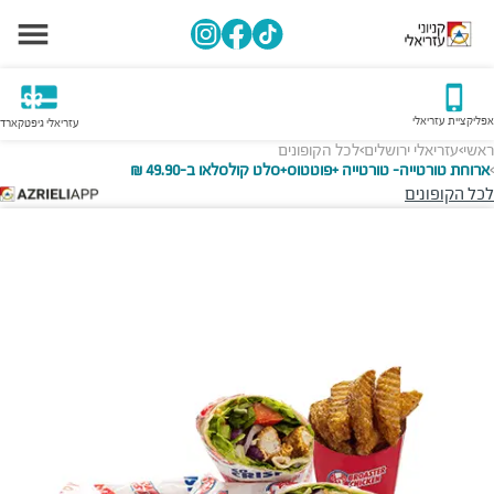
אפליקציית עזריאלי
עזריאלי גיפטקארד
ראשי
עזריאלי ירושלים
לכל הקופונים
>
>
ארוחת טורטייה- טורטייה +פוטטוס+סלט קולסלאו ב-49.90 ₪
>
לכל הקופונים