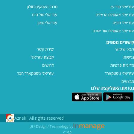
עזריאלי מודיעין
מרכז העסקים חולון
עזריאלי אאוטלט הרצליה
עזריאלי מול הים
עזריאלי חיפה
עזריאלי טאון
עזריאלי אאוטלט אור יהודה
קישורים נוספים
תנאי שימוש
יצירת קשר
נגישות
קבוצת עזריאלי
מדיניות פרטיות
דרושים
עזריאלי גיפטקארד
עזריאלי גיפטקארד חבר‎
מבצעים
נסו את האפליקציה שלנו
Azrieli
All rights reserved |
UI / Design / Technology by
v1.0.0