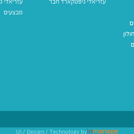
עזריאלי ג
מבצעים
ם
לון
ם
UI / Design / Technology by